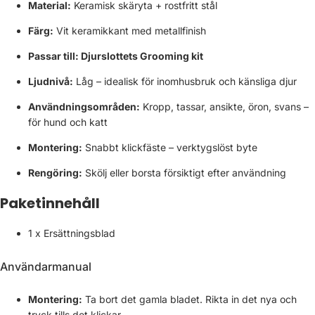
Material:
Keramisk skäryta + rostfritt stål
Färg:
Vit keramikkant med metallfinish
Passar till:
Djurslottets Grooming kit
Ljudnivå:
Låg – idealisk för inomhusbruk och känsliga djur
Användningsområden:
Kropp, tassar, ansikte, öron, svans –
för hund och katt
Montering:
Snabbt klickfäste – verktygslöst byte
Rengöring:
Skölj eller borsta försiktigt efter användning
Paketinnehåll
1 x Ersättningsblad
Användarmanual
Montering:
Ta bort det gamla bladet. Rikta in det nya och
tryck tills det klickar.