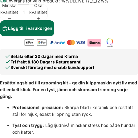
Leverans för vald produkt: %%DELIVERY_9_12%%
Minska
Öka
kvantitet
kvantitet
Lägg till i varukorgen
Betala efter 30 dagar med Klarna
Fri frakt & 180 Dagars Returgaranti
Svenskt företag med snabb kundsupport
Ersättningsblad till
grooming kit
– ge din klippmaskin nytt liv med
ett enkelt klick. För en tyst, jämn och skonsam trimning varje
gång.
Professionell precision:
Skarpa blad i keramik och rostfritt
stål för mjuk, exakt klippning utan ryck.
Tyst och trygg:
Låg ljudnivå minskar stress hos både hundar
och katter.