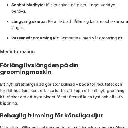
Snabbt bladbyte:
Klicka enkelt på plats – inget verktyg
behövs.
Långvarig skärpa:
Keramikblad håller sig kallare och skarpare
längre.
Passar vår
grooming kit
:
Kompatibel med vår grooming kit.
Mer information
Förläng livslängden på din
groomingmaskin
Ett nytt ersättningsblad gör stor skillnad – både för resultatet och
för ditt husdjurs komfort. Istället för att köpa ett helt nytt grooming
kit, räcker det att byta bladet för att återställa en tyst och effektiv
klippning.
Behaglig trimning för känsliga djur
Keramiken håller en sval temperatur och glider mjukt genom pälsen.