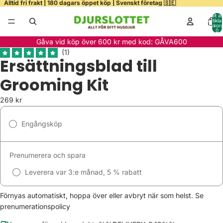
Alltid fri frakt | 180 dagars öppet köp | Svenskt företag 🇸🇪
Totalt a
artiklar
varukor
0
Gåva vid köp över 600 kr med kod: GÅVA600
Ersättningsblad till
Grooming Kit
269 kr
Engångsköp
Prenumerera och spara
Leverera var 3:e månad, 5 % rabatt
Förnyas automatiskt, hoppa över eller avbryt när som helst.
Se
prenumerationspolicy