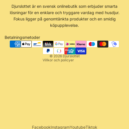
Återbetalningspolicy
Djurslottet är en svensk onlinebutik som erbjuder smarta
Integritetspolicy
lösningar för en enklare och tryggare vardag med husdjur.
Användarvillkor
Fokus ligger på genomtänkta produkter och en smidig
köpupplevelse.
Fraktpolicy
Kontaktinformation
Betalningsmetoder
Rättsligt meddelande
Avbeställningspolicy
© 2026
Djurslottet
Villkor och policyer
Facebook
Instagram
Youtube
Tiktok