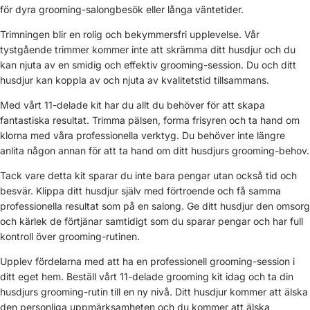
för dyra grooming-salongbesök eller långa väntetider.
Trimningen blir en rolig och bekymmersfri upplevelse. Vår
tystgående trimmer kommer inte att skrämma ditt husdjur och du
kan njuta av en smidig och effektiv grooming-session. Du och ditt
husdjur kan koppla av och njuta av kvalitetstid tillsammans.
Med vårt 11-delade kit har du allt du behöver för att skapa
fantastiska resultat. Trimma pälsen, forma frisyren och ta hand om
klorna med våra professionella verktyg. Du behöver inte längre
anlita någon annan för att ta hand om ditt husdjurs grooming-behov.
Tack vare detta kit sparar du inte bara pengar utan också tid och
besvär. Klippa ditt husdjur själv med förtroende och få samma
professionella resultat som på en salong. Ge ditt husdjur den omsorg
och kärlek de förtjänar samtidigt som du sparar pengar och har full
kontroll över grooming-rutinen.
Upplev fördelarna med att ha en professionell grooming-session i
ditt eget hem. Beställ vårt 11-delade grooming kit idag och ta din
husdjurs grooming-rutin till en ny nivå. Ditt husdjur kommer att älska
den personliga uppmärksamheten och du kommer att älska