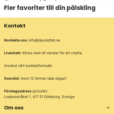
Fler favoriter till din pälskling
Kontakt
Kontakta oss:
info@djurslottet.se
Livechatt:
Klicka nere till vänster för att chatta.
Använd vårt
kontaktformulär
.
Svarstid:
Inom 12 timmar (alla dagar)
Företagsadress
(ej butik):
Lodjursstråket 1, 417 51 Göteborg, Sverige
Om oss