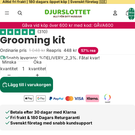
Alltid fri frakt | 180 dagars öppet köp | Svenskt företag 🇸🇪
Totalt a
artiklar
varukor
0
ela
Gåva vid köp över 600 kr med kod: GÅVA600
deo
Grooming kit
Ordinarie pris
1 048 kr
Reapris
448 kr
57% rea
Snabb leverans: %DELIVERY_2_3%. Fåtal kvar!
Minska
Öka
kvantitet
kvantitet
Lägg till i varukorgen
Betala efter 30 dagar med Klarna
Fri frakt & 180 Dagars Returgaranti
Svenskt företag med snabb kundsupport