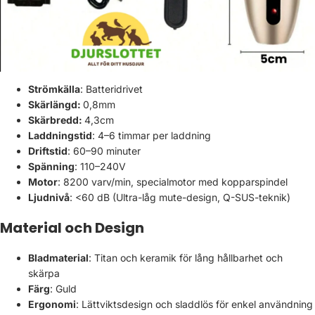
Strömkälla
: Batteridrivet
Skärlängd:
0,8mm
Skärbredd:
4,3cm
Laddningstid
: 4–6 timmar per laddning
Driftstid
: 60–90 minuter
Spänning
: 110–240V
Motor
: 8200 varv/min, specialmotor med kopparspindel
Ljudnivå
: <60 dB (Ultra-låg mute-design, Q-SUS-teknik)
Material och Design
Bladmaterial
: Titan och keramik för lång hållbarhet och
skärpa
Färg
: Guld
Ergonomi
: Lättviktsdesign och sladdlös för enkel användning