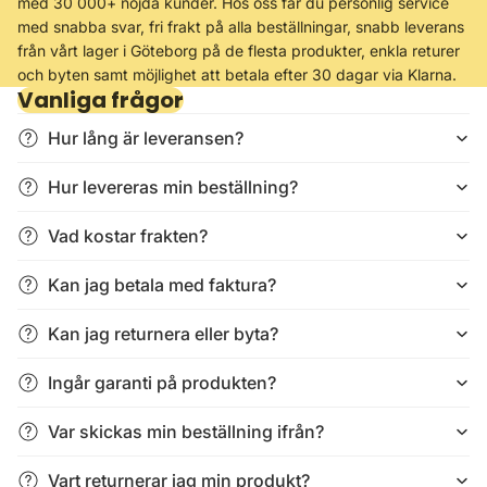
med 30 000+ nöjda kunder. Hos oss får du personlig service
med snabba svar, fri frakt på alla beställningar, snabb leverans
från vårt lager i Göteborg på de flesta produkter, enkla returer
och byten samt möjlighet att betala efter 30 dagar via Klarna.
Vanliga frågor
Hur lång är leveransen?
Hur levereras min beställning?
Vad kostar frakten?
Kan jag betala med faktura?
Kan jag returnera eller byta?
Ingår garanti på produkten?
Var skickas min beställning ifrån?
Vart returnerar jag min produkt?