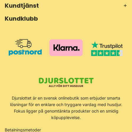
Kundtjänst
Kundklubb
Återbetalningspolicy
Djurslottet är en svensk onlinebutik som erbjuder smarta
Integritetspolicy
lösningar för en enklare och tryggare vardag med husdjur.
Användarvillkor
Fokus ligger på genomtänkta produkter och en smidig
köpupplevelse.
Fraktpolicy
Kontaktinformation
Betalningsmetoder