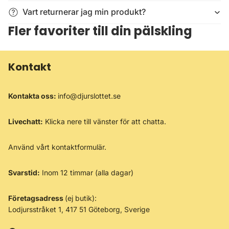
Vart returnerar jag min produkt?
Fler favoriter till din pälskling
Kontakt
Kontakta oss:
info@djurslottet.se
Livechatt:
Klicka nere till vänster för att chatta.
Använd vårt
kontaktformulär
.
Svarstid:
Inom 12 timmar (alla dagar)
Företagsadress
(ej butik):
Lodjursstråket 1, 417 51 Göteborg, Sverige