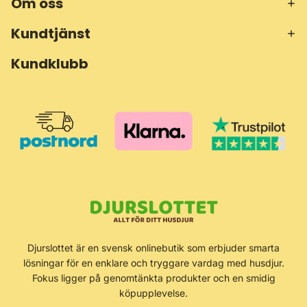
Om oss
Kundtjänst
Kundklubb
Återbetalningspolicy
Djurslottet är en svensk onlinebutik som erbjuder smarta
Integritetspolicy
lösningar för en enklare och tryggare vardag med husdjur.
Användarvillkor
Fokus ligger på genomtänkta produkter och en smidig
köpupplevelse.
Fraktpolicy