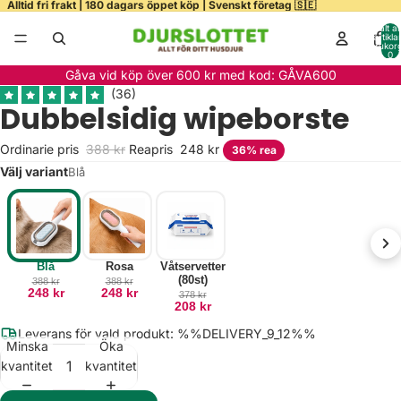
Alltid fri frakt | 180 dagars öppet köp | Svenskt företag 🇸🇪
Totalt a
artiklar
varukor
0
ela
Gåva vid köp över 600 kr med kod: GÅVA600
deo
Variant
Dubbelsidig wipeborste
Ordinarie pris
388 kr
Reapris
248 kr
36% rea
Välj variant
Blå
Blå
Rosa
Våtservetter
(80st)
388 kr
388 kr
248 kr
248 kr
378 kr
208 kr
Leverans för vald produkt: %%DELIVERY_9_12%%
Minska
Öka
kvantitet
kvantitet