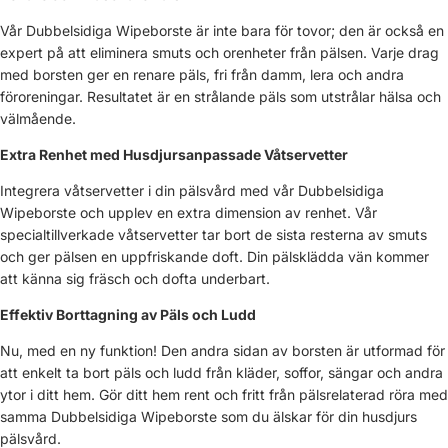
Vår Dubbelsidiga Wipeborste är inte bara för tovor; den är också en
expert på att eliminera smuts och orenheter från pälsen. Varje drag
med borsten ger en renare päls, fri från damm, lera och andra
föroreningar. Resultatet är en strålande päls som utstrålar hälsa och
välmående.
Extra Renhet med Husdjursanpassade Våtservetter
Integrera våtservetter i din pälsvård med vår Dubbelsidiga
Wipeborste och upplev en extra dimension av renhet. Vår
specialtillverkade våtservetter tar bort de sista resterna av smuts
och ger pälsen en uppfriskande doft. Din pälsklädda vän kommer
att känna sig fräsch och dofta underbart.
Effektiv Borttagning av Päls och Ludd
Nu, med en ny funktion! Den andra sidan av borsten är utformad för
att enkelt ta bort päls och ludd från kläder, soffor, sängar och andra
ytor i ditt hem. Gör ditt hem rent och fritt från pälsrelaterad röra med
samma Dubbelsidiga Wipeborste som du älskar för din husdjurs
pälsvård.