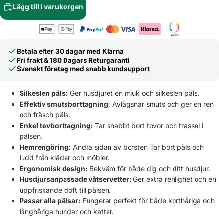
Lägg till i varukorgen
Betala efter 30 dagar med Klarna
Fri frakt & 180 Dagars Returgaranti
Svenskt företag med snabb kundsupport
Silkeslen päls:
Ger husdjuret en mjuk och silkeslen päls.
Effektiv smutsborttagning:
Avlägsnar smuts och ger en ren
och fräsch päls.
Enkel tovborttagning:
Tar snabbt bort tovor och trassel i
pälsen.
Hemrengöring:
Andra sidan av borsten Tar bort päls och
ludd från kläder och möbler.
Ergonomisk design:
Bekväm för både dig och ditt husdjur.
Husdjursanpassade våtservetter:
Ger extra renlighet och en
uppfriskande doft till pälsen.
Passar alla pälsar:
Fungerar perfekt för både korthåriga och
långhåriga hundar och katter.