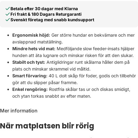
Betala efter 30 dagar med Klarna
Fri frakt & 180 Dagars Returgaranti
Svenskt företag med snabb kundsupport
Ergonomisk höjd:
Ger större hundar en bekvämare och mer
avslappnad matställning.
Mindre hets vid mat:
Medföljande
slow feeder-insats hjälper
hunden att äta lugnare och minskar risken för att den slukar.
Stabilt och tyst:
Antiglidringar runt skålarna håller dem på
plats och minskar skrammel vid måltid.
Smart förvaring:
40 L dolt skåp för foder, godis och tillbehör
gör att du slipper påsar framme.
Enkel rengöring:
Rostfria skålar tas ur och diskas smidigt,
och ytan torkas snabbt av efter maten.
Mer information
När matplatsen blir rörig