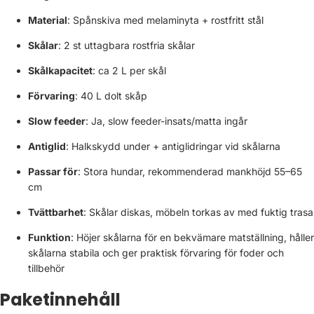
Material
: Spånskiva med melaminyta + rostfritt stål
Skålar
: 2 st uttagbara rostfria skålar
Skålkapacitet
: ca 2 L per skål
Förvaring
: 40 L dolt skåp
Slow feeder
: Ja, slow feeder-insats/matta ingår
Antiglid
: Halkskydd under + antiglidringar vid skålarna
Passar för
: Stora hundar, rekommenderad mankhöjd 55–65
cm
Tvättbarhet
: Skålar diskas, möbeln torkas av med fuktig trasa
Funktion
: Höjer skålarna för en bekvämare matställning, håller
skålarna stabila och ger praktisk förvaring för foder och
tillbehör
Paketinnehåll