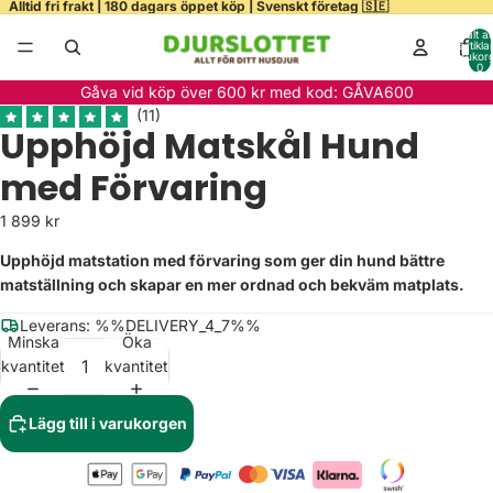
Alltid fri frakt | 180 dagars öppet köp | Svenskt företag 🇸🇪
Totalt a
artiklar
varukor
0
ela
Gåva vid köp över 600 kr med kod: GÅVA600
deo
Upphöjd Matskål Hund
med Förvaring
1 899 kr
Upphöjd matstation med förvaring som ger din hund bättre
matställning och skapar en mer ordnad och bekväm matplats.
Leverans: %%DELIVERY_4_7%%
Minska
Öka
kvantitet
kvantitet
Lägg till i varukorgen