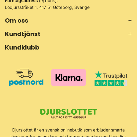
Företagsadress
(ej butik):
Lodjursstråket 1, 417 51 Göteborg, Sverige
Om oss
Kundtjänst
Kundklubb
Återbetalningspolicy
Djurslottet är en svensk onlinebutik som erbjuder smarta
Integritetspolicy
lösningar för en enklare och tryggare vardag med husdjur.