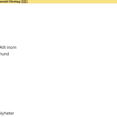
venskt företag 🇸🇪
Allt inom
hund
Nyheter