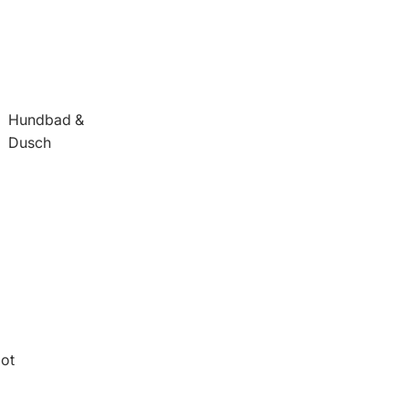
Hundbad &
Dusch
ot