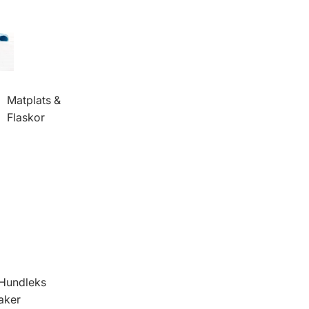
Matplats &
Flaskor
Hundleks
aker