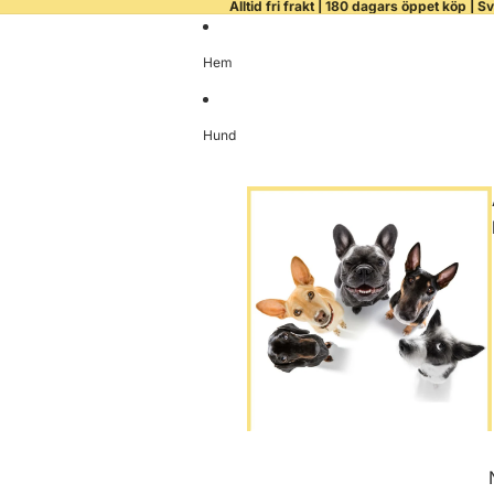
Alltid fri frakt | 180 dagars öppet köp | S
Hem
Hund