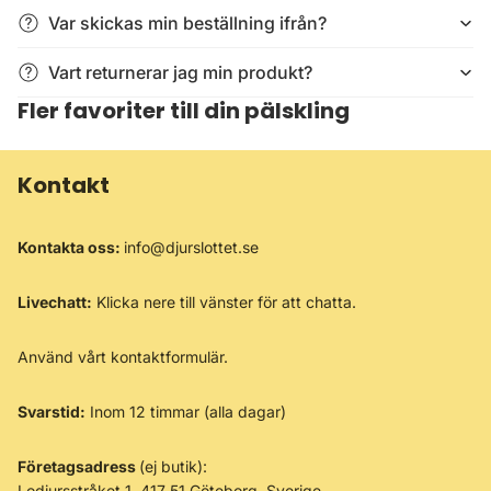
Var skickas min beställning ifrån?
Vart returnerar jag min produkt?
Fler favoriter till din pälskling
Kontakt
Kontakta oss:
info@djurslottet.se
Livechatt:
Klicka nere till vänster för att chatta.
Använd vårt
kontaktformulär
.
Svarstid:
Inom 12 timmar (alla dagar)
Företagsadress
(ej butik):
Lodjursstråket 1, 417 51 Göteborg, Sverige