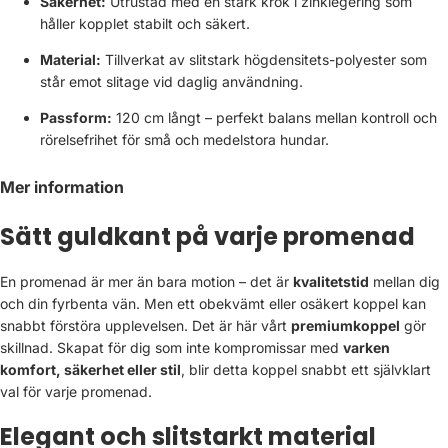
Säkerhet:
Utrustad med en stark krok i zinklegering som
håller kopplet stabilt och säkert.
Material:
Tillverkat av slitstark högdensitets-polyester som
står emot slitage vid daglig användning.
Passform:
120 cm långt – perfekt balans mellan kontroll och
rörelsefrihet för små och medelstora hundar.
Mer information
Sätt guldkant på varje promenad
En promenad är mer än bara motion – det är
kvalitetstid
mellan dig
och din fyrbenta vän. Men ett obekvämt eller osäkert koppel kan
snabbt förstöra upplevelsen. Det är här vårt
premiumkoppel
gör
skillnad. Skapat för dig som inte kompromissar med
varken
komfort, säkerhet eller stil
, blir detta koppel snabbt ett självklart
val för varje promenad.
Elegant och slitstarkt material