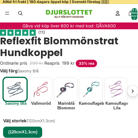
Alltid fri frakt | 180 dagars öppet köp | Svenskt företag 🇸🇪
Totalt a
artiklar
varukor
0
Gåva vid köp över 600 kr med kod: GÅVA600
Färg
Reflexfit Blommönstrat
Hundkoppel
Storlek
Ordinarie pris
299 kr
Reapris
199 kr
33% rea
Välj färg
Saxony Blå
Saxony Blå
Vallmoröd
Marinblå
Kamouflageblå
Kamouflage
Blommor
Lila
Välj storlek
(120cmX1.3cm)
(120cmX1.3cm)