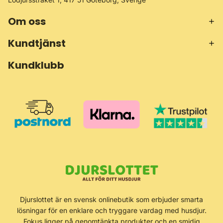
Om oss
Kundtjänst
Kundklubb
Återbetalningspolicy
Djurslottet är en svensk onlinebutik som erbjuder smarta
Integritetspolicy
lösningar för en enklare och tryggare vardag med husdjur.
Användarvillkor
Fokus ligger på genomtänkta produkter och en smidig