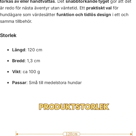
Γ
torkas av eller handtvättas
. Det
snabbtorkande tyget
gör att det
är redo för nästa äventyr utan väntetid. Ett
praktiskt val
för
hundägare som värdesätter
funktion och tidlös design
i ett och
samma tillbehör.
Storlek
Längd
: 120 cm
Bredd
: 1,3 cm
Vikt
: ca 100 g
Passar
: Små till medelstora hundar