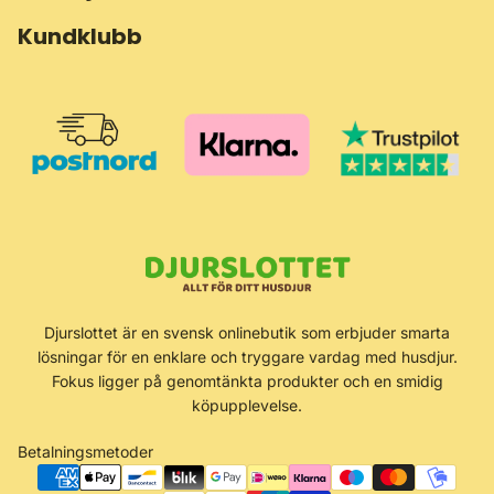
Kundklubb
Återbetalningspolicy
Djurslottet är en svensk onlinebutik som erbjuder smarta
Integritetspolicy
lösningar för en enklare och tryggare vardag med husdjur.
Användarvillkor
Fokus ligger på genomtänkta produkter och en smidig
köpupplevelse.
Fraktpolicy
Kontaktinformation
Betalningsmetoder
Rättsligt meddelande