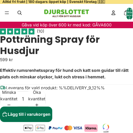
Alltid fri frakt | 180 dagars öppet köp | Svenskt företag 🇸🇪
Totalt a
artiklar
varukor
0
ela
Gåva vid köp över 600 kr med kod: GÅVA600
deo
Potträning Spray för
Husdjur
599 kr
Effektiv rumsrenhetsspray för hund och katt som guidar till rätt
plats och minskar olyckor, lukt och stress i hemmet.
Leverans för vald produkt: %%DELIVERY_9_12%%
Minska
Öka
kvantitet
kvantitet
Lägg till i varukorgen