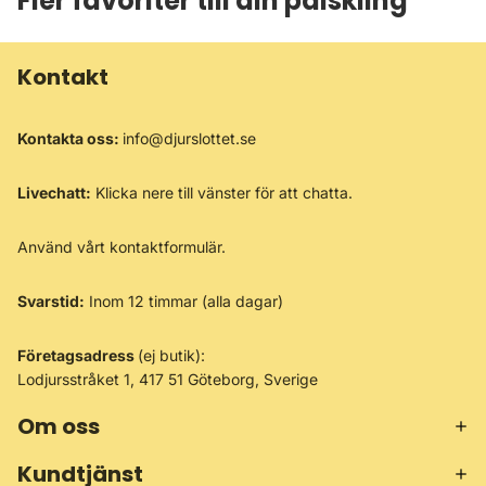
Fler favoriter till din pälskling
Kontakt
Kontakta oss:
info@djurslottet.se
Livechatt:
Klicka nere till vänster för att chatta.
Använd vårt
kontaktformulär
.
Svarstid:
Inom 12 timmar (alla dagar)
Företagsadress
(ej butik):
Lodjursstråket 1, 417 51 Göteborg, Sverige
Om oss
Kundtjänst