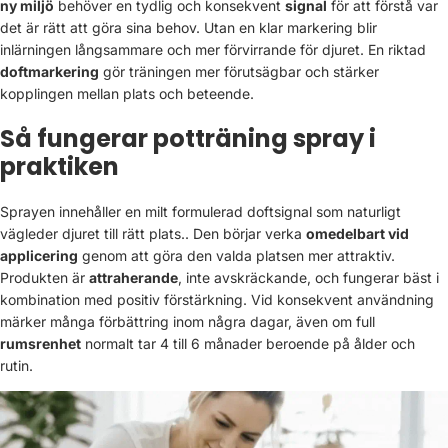
ny miljö
behöver en tydlig och konsekvent
signal
för att förstå var
det är rätt att göra sina behov. Utan en klar markering blir
inlärningen långsammare och mer förvirrande för djuret. En riktad
doftmarkering
gör träningen mer förutsägbar och stärker
kopplingen mellan plats och beteende.
Så fungerar potträning spray i
praktiken
Sprayen innehåller en milt formulerad doftsignal som naturligt
vägleder djuret till rätt plats.. Den börjar verka
omedelbart vid
applicering
genom att göra den valda platsen mer attraktiv.
Produkten är
attraherande
, inte avskräckande, och fungerar bäst i
kombination med positiv förstärkning. Vid konsekvent användning
märker många förbättring inom några dagar, även om full
rumsrenhet
normalt tar 4 till 6 månader beroende på ålder och
rutin.