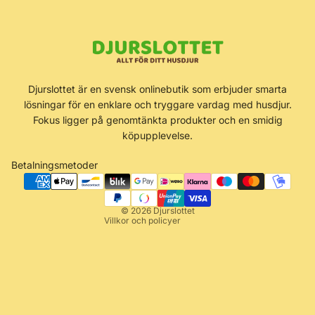
Återbetalningspolicy
Djurslottet är en svensk onlinebutik som erbjuder smarta
Integritetspolicy
lösningar för en enklare och tryggare vardag med husdjur.
Användarvillkor
Fokus ligger på genomtänkta produkter och en smidig
köpupplevelse.
Fraktpolicy
Kontaktinformation
Betalningsmetoder
Rättsligt meddelande
Avbeställningspolicy
© 2026
Djurslottet
Villkor och policyer