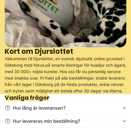
Kort om Djurslottet
Välkommen till Djurslottet, en svensk djurbutik online grundad i
Göteborg med fokus på smarta lösningar för husdjur och ägare,
med 30 000+ nöjda kunder. Hos oss får du personlig service
med snabba svar, fri frakt på alla beställningar, snabb leverans
från vårt lager i Göteborg på de flesta produkter, enkla returer
och byten samt möjlighet att betala efter 30 dagar via Klarna.
Vanliga frågor
Hur lång är leveransen?
Hur levereras min beställning?