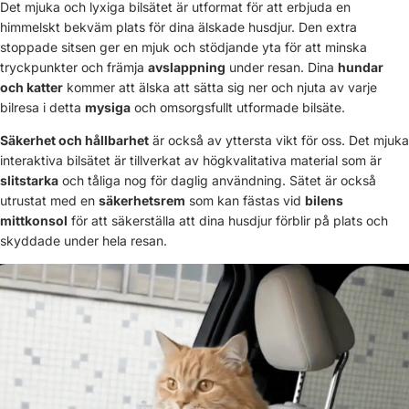
Det mjuka och lyxiga bilsätet är utformat för att erbjuda en
himmelskt bekväm plats för dina älskade husdjur. Den extra
stoppade sitsen ger en mjuk och stödjande yta för att minska
tryckpunkter och främja
avslappning
under resan. Dina
hundar
och katter
kommer att älska att sätta sig ner och njuta av varje
bilresa i detta
mysiga
och omsorgsfullt utformade bilsäte.
Säkerhet och hållbarhet
är också av yttersta vikt för oss. Det mjuka
interaktiva bilsätet är tillverkat av högkvalitativa material som är
slitstarka
och tåliga nog för daglig användning. Sätet är också
utrustat med en
säkerhetsrem
som kan fästas vid
bilens
mittkonsol
för att säkerställa att dina husdjur förblir på plats och
skyddade under hela resan.