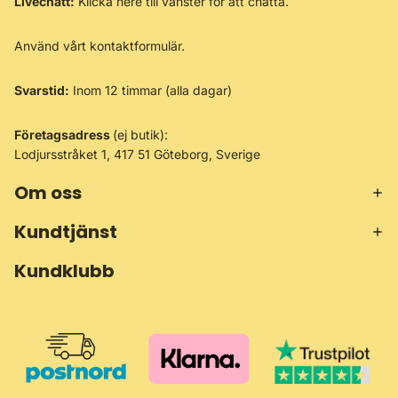
Livechatt:
Klicka nere till vänster för att chatta.
Använd vårt
kontaktformulär
.
Svarstid:
Inom 12 timmar (alla dagar)
Företagsadress
(ej butik):
Lodjursstråket 1, 417 51 Göteborg, Sverige
Om oss
Kundtjänst
Kundklubb