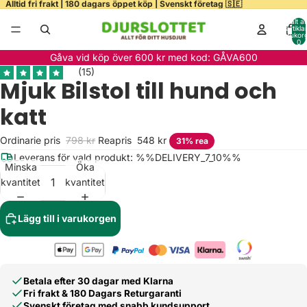
Alltid fri frakt | 180 dagars öppet köp | Svenskt företag 🇸🇪
Totalt a
artiklar
varukor
0
ela
Gåva vid köp över 600 kr med kod: GÅVA600
deo
Mjuk Bilstol till hund och
katt
Ordinarie pris
798 kr
Reapris
548 kr
31% rea
Leverans för vald produkt: %%DELIVERY_7_10%%
Minska
Öka
kvantitet
kvantitet
Lägg till i varukorgen
Betala efter 30 dagar med Klarna
Fri frakt & 180 Dagars Returgaranti
Svenskt företag med snabb kundsupport