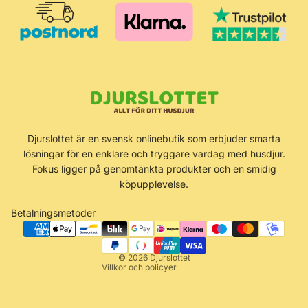
Återbetalningspolicy
Djurslottet är en svensk onlinebutik som erbjuder smarta
Integritetspolicy
lösningar för en enklare och tryggare vardag med husdjur.
Användarvillkor
Fokus ligger på genomtänkta produkter och en smidig
köpupplevelse.
Fraktpolicy
Kontaktinformation
Betalningsmetoder
Rättsligt meddelande
Avbeställningspolicy
© 2026
Djurslottet
Villkor och policyer