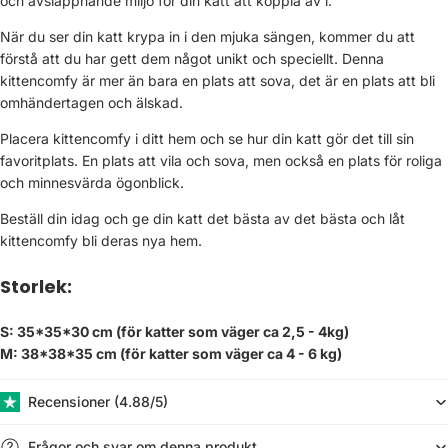
och avslappnande miljö för din katt att koppla av i.
När du ser din katt krypa in i den mjuka sängen, kommer du att
förstå att du har gett dem något unikt och speciellt. Denna
kittencomfy är mer än bara en plats att sova, det är en plats att bli
omhändertagen och älskad.
Placera kittencomfy i ditt hem och se hur din katt gör det till sin
favoritplats. En plats att vila och sova, men också en plats för roliga
och minnesvärda ögonblick.
Beställ din idag och ge din katt det bästa av det bästa och låt
kittencomfy bli deras nya hem.
Storlek:
S: 35*35*30 cm (för katter som väger ca 2,5 - 4kg)
M: 38*38*35 cm (
för katter som väger ca 4 - 6 kg)
Recensioner (​4.88/5)
Frågor och svar om denna produkt