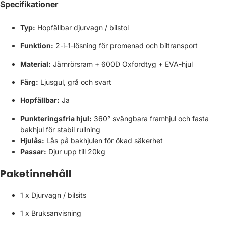
Γ
Specifikationer
Typ:
Hopfällbar djurvagn / bilstol
Funktion:
2-i-1-lösning för promenad och biltransport
Material:
Järnrörsram + 600D Oxfordtyg + EVA-hjul
Färg:
Ljusgul, grå och svart
Hopfällbar:
Ja
Punkteringsfria hjul:
360° svängbara framhjul och fasta
bakhjul för stabil rullning
Hjulås:
Lås på bakhjulen för ökad säkerhet
Passar:
Djur upp till 20kg
Paketinnehåll
1 x Djurvagn / bilsits
1 x Bruksanvisning