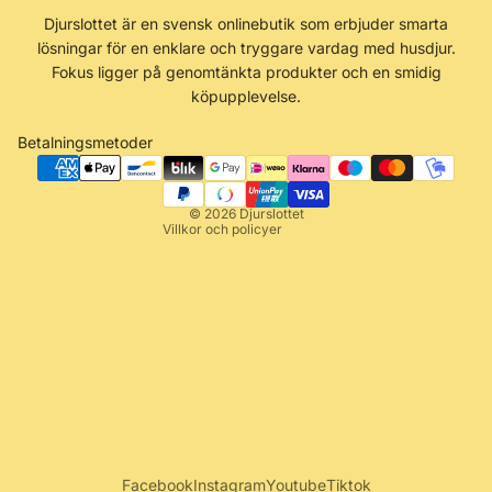
Återbetalningspolicy
Djurslottet är en svensk onlinebutik som erbjuder smarta
Integritetspolicy
lösningar för en enklare och tryggare vardag med husdjur.
Användarvillkor
Fokus ligger på genomtänkta produkter och en smidig
köpupplevelse.
Fraktpolicy
Kontaktinformation
Betalningsmetoder
Rättsligt meddelande
Avbeställningspolicy
© 2026
Djurslottet
Villkor och policyer
Facebook
Instagram
Youtube
Tiktok