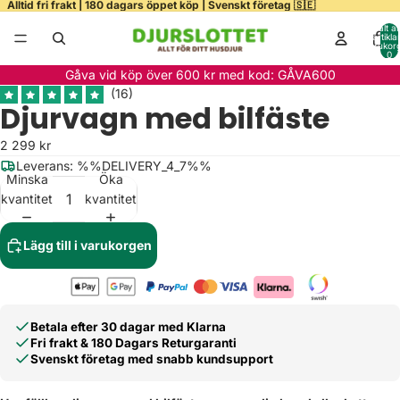
Alltid fri frakt | 180 dagars öppet köp | Svenskt företag 🇸🇪
Totalt a
artiklar
varukor
0
Gåva vid köp över 600 kr med kod: GÅVA600
Djurvagn med bilfäste
2 299 kr
Leverans: %%DELIVERY_4_7%%
Minska
Öka
kvantitet
kvantitet
Lägg till i varukorgen
Betala efter 30 dagar med Klarna
Fri frakt & 180 Dagars Returgaranti
Svenskt företag med snabb kundsupport