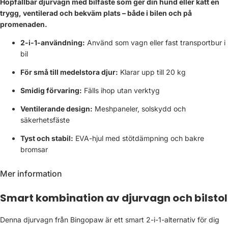
Hopfällbar djurvagn med bilfäste som ger din hund eller katt en
trygg, ventilerad och bekväm plats – både i bilen och på
promenaden.
2-i-1-användning:
Använd som vagn eller fast transportbur i
bil
För små till medelstora djur:
Klarar upp till 20 kg
Smidig förvaring:
Fälls ihop utan verktyg
Ventilerande design:
Meshpaneler, solskydd och
säkerhetsfäste
Tyst och stabil:
EVA-hjul med stötdämpning och bakre
bromsar
Mer information
Smart kombination av djurvagn och bilstol
Denna djurvagn från Bingopaw är ett smart 2-i-1-alternativ för dig