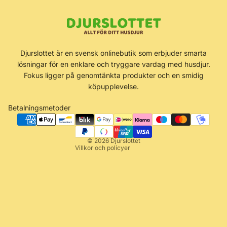
Återbetalningspolicy
Djurslottet är en svensk onlinebutik som erbjuder smarta
Integritetspolicy
lösningar för en enklare och tryggare vardag med husdjur.
Användarvillkor
Fokus ligger på genomtänkta produkter och en smidig
köpupplevelse.
Fraktpolicy
Kontaktinformation
Betalningsmetoder
Rättsligt meddelande
Avbeställningspolicy
© 2026
Djurslottet
Villkor och policyer