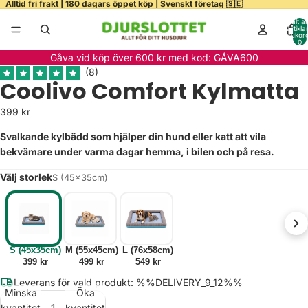
Alltid fri frakt | 180 dagars öppet köp | Svenskt företag 🇸🇪
Totalt a
artiklar
varukor
0
ela
Gåva vid köp över 600 kr med kod: GÅVA600
deo
Storlek
Coolivo Comfort Kylmatta
399 kr
Svalkande kylbädd som hjälper din hund eller katt att vila
bekvämare under varma dagar hemma, i bilen och på resa.
Välj storlek
S (45x35cm)
S (45x35cm)
M (55x45cm)
L (76x58cm)
399 kr
499 kr
549 kr
Leverans för vald produkt: %%DELIVERY_9_12%%
Minska
Öka
kvantitet
kvantitet