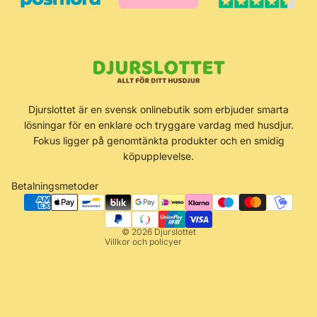
Återbetalningspolicy
Djurslottet är en svensk onlinebutik som erbjuder smarta
Integritetspolicy
lösningar för en enklare och tryggare vardag med husdjur.
Användarvillkor
Fokus ligger på genomtänkta produkter och en smidig
köpupplevelse.
Fraktpolicy
Kontaktinformation
Betalningsmetoder
Rättsligt meddelande
Avbeställningspolicy
© 2026
Djurslottet
Villkor och policyer